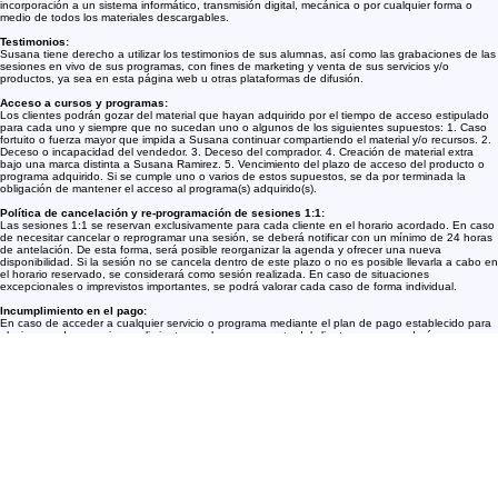
divulgación, venta, reventa, edición, distribución, comunicación pública, transformación,
incorporación a un sistema informático, transmisión digital, mecánica o por cualquier forma o
medio de todos los materiales descargables.
Testimonios:
Susana tiene derecho a utilizar los testimonios de sus alumnas, así como las grabaciones de las
sesiones en vivo de sus programas, con fines de marketing y venta de sus servicios y/o
productos, ya sea en esta página web u otras plataformas de difusión.
Acceso a cursos y programas:
Los clientes podrán gozar del material que hayan adquirido por el tiempo de acceso estipulado
para cada uno y siempre que no sucedan uno o algunos de los siguientes supuestos: 1. Caso
fortuito o fuerza mayor que impida a Susana continuar compartiendo el material y/o recursos. 2.
Deceso o incapacidad del vendedor. 3. Deceso del comprador. 4. Creación de material extra
bajo una marca distinta a Susana Ramirez. 5. Vencimiento del plazo de acceso del producto o
programa adquirido. Si se cumple uno o varios de estos supuestos, se da por terminada la
obligación de mantener el acceso al programa(s) adquirido(s).
Política de cancelación y re-programación de sesiones 1:1:
Las sesiones 1:1 se reservan exclusivamente para cada cliente en el horario acordado. En caso
de necesitar cancelar o reprogramar una sesión, se deberá notificar con un mínimo de 24 horas
de antelación. De esta forma, será posible reorganizar la agenda y ofrecer una nueva
disponibilidad. Si la sesión no se cancela dentro de este plazo o no es posible llevarla a cabo en
el horario reservado, se considerará como sesión realizada. En caso de situaciones
excepcionales o imprevistos importantes, se podrá valorar cada caso de forma individual.
Incumplimiento en el pago:
En caso de acceder a cualquier servicio o programa mediante el plan de pago establecido para
el mismo, y darse un incumplimiento en el pago por parte del cliente, se suspenderá
inmediatamente el acceso a dicho servicio o programa, así como a todo el material/portal
relacionado con el mismo. En cualquier caso, el cliente incumplido únicamente podrá volver a
acceder al servicio o programa, pagando en una sola cuota la totalidad del mismo.
Seguridad:
Susana Ramirez utiliza métodos seguros de pago en línea y tomamos todas las medidas para
preservar la seguridad de los datos de nuestros clientes. Sin embargo, no es posible garantizar
la seguridad al 100% de la información que nos transmita. No nos es posible evitar al 100% el
uso o indebido uso de sus datos por parte de terceros. Al aceptar estas condiciones, reconoce
que esto es un riesgo al estar presente en internet y asume los riesgos.