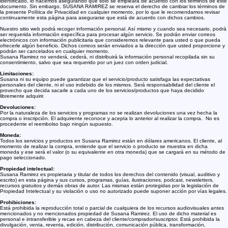
Cuando le solicitamos llenar los campos de información personal con la cual usted pueda ser
identificado, lo hacemos asegurando que sólo se empleará de acuerdo con los términos de este
documento. Sin embargo, SUSANA RAMIREZ se reserva el derecho de cambiar los términos de
la presente Política de Privacidad en cualquier momento, por lo que le recomendamos revisar
continuamente esta página para asegurarse que está de acuerdo con dichos cambios.
Nuestro sitio web podrá recoger información personal. Así mismo y cuando sea necesario, podrá
ser requerida información específica para procesar algún servicio. Se podrán enviar correos
electrónicos con información publicitaria que consideremos relevante para usted o que pueda
ofrecerle algún beneficio. Dichos correos serán enviados a la dirección que usted proporcione y
podrán ser cancelados en cualquier momento.
Susana Ramirez no venderá, cederá, ni distribuirá la información personal recopilada sin su
consentimiento, salvo que sea requerido por un juez con orden judicial.
Limitaciones:
Susana ni su equipo puede garantizar que el servicio/producto satisfaga las expectativas
personales del cliente, ni el uso indebido de los mismos. Será responsabilidad del cliente el
provecho que decida sacarle a cada uno de los servicios/productos que haya decidido
libremente adquirir.
Devoluciones:
Por la naturaleza de los servicios y programas no se realizan devoluciones una vez hecha la
compra o inscripción. El adquirente reconoce y acepta lo anterior al realizar la compra. No es
procedente el reembolso bajo ningún supuesto.
Moneda:
Todos los servicios y productos en Susana Ramirez están en dólares americanos. El cliente, al
momento de realizar la compra, entiende que el servicio o producto se muestra en dicha
moneda y ese será el valor (o su equivalente en otra moneda) que se cargará en su método de
pago seleccionado.
Propiedad intelectual:
Susana Ramirez es propietaria y titular de todos los derechos del contenido (visual, auditivo y
escrito) en esta página y sus cursos, programas, guías, ilustraciones, podcast, newsletters,
recursos gratuitos y demás obras de autor. Las mismas están protegidas por la legislación de
Propiedad Intelectual y su violación o uso no autorizado puede suponer acción por vías legales.
Prohibiciones:
Está prohibida la reproducción total o parcial de cualquiera de los recursos audiovisuales antes
mencionados y no mencionados propiedad de Susana Ramirez. El uso de dicho material es
personal e intransferible y recae en cabeza del cliente/comprador/suscriptor. Está prohibida la